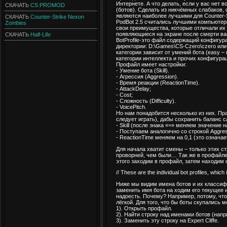
Интернете. А что делать, если у вас нет 
СКАЧАТЬ
CS PROMOD
(ботов). Сделать из никчёмных слабаков,
являются наиболее лучшими для Counter-St
СКАЧАТЬ
Counter-Strike Nexon
PodBot 2.5 считались лучшими компьютерны
Zombies
свои преимущества, которые отличали их
появляющиеся на экране после смерти ваше
СКАЧАТЬ
Half-Life
BotProfile-это файл содержащий конфигур
директории: D:\Games\CS-Czero\czero или D:
категории зависит от умений бота (easy –
категории интеллекта и прочих конфигурац
Профайл имеет настройки:
- Умение бота (Skill).
- Агрессия (Aggression).
- Время реакции (ReactionTime).
- AttackDelay;
- Cost;
- Сложность (Difficulty).
- VoicePitch.
Но нам понадобится несколько из них. Пр
следует играть), дабы сохранить баланс 
- Skill (после знака «=» меняем значение н
- Поступаем аналогично со строкой Aggres
- ReactionTime меняем на 0,1 (это означае
Для начала хватит смены – только этих с
проворней, чем были… Так же в профайле
этого заходим в профайл, затем находим
// These are the individual bot profiles, which 
Ниже мы видим имена ботов и их классифи
заменить имя бота на ходим его текущее и
надоесть. Почему? Например, потому, что
лёгкой. Для того, что бы боты скупались
1). Открыть профайл.
2). Найти строку над именами ботов (наприм
3). Заменить эту строку на Expert Cliffe.