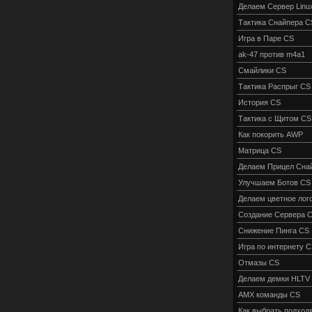
Делаем Сервер Linu
Тактика Снайпера C
Игра в Паре CS
ak-47 против m4a1
Смайлики CS
Тактика Распрыг CS
История CS
Тактика с Щитом CS
Как покорить AWP
Матрица CS
Делаем Прицел Сна
Улучшаем Ботов CS
Делаем цветное лог
Создание Сервера 
Снижение Пинга CS
Игра по интернету 
Отмазы CS
Делаем демки HLTV
AMX команды CS
Как выбрать подход