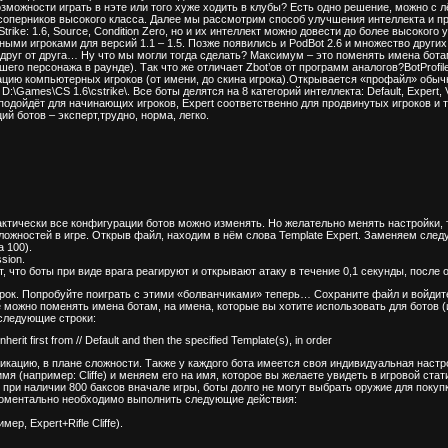
возможности играть в нэте или того хуже ходить в клубы? Есть одно решение, можно с
 соперников высокого класса. Далее мы рассмотрим способ улучшения интеллекта и пр
rike: 1.6, Source, Condition Zero, но и их интеллект можно довести до более высоког
ми игроками для версий 1.1 – 1.5. Позже появились и PodBot 2.6 и множество других бо
 друг от друга… Ну что мы могли тогда сделать? Максимум – это поменять имена бот
го персонажа в раунде). Так что же отличает Zbot’ов от программ аналогов?BotProfil
ацию компьютерных игроков (от имени, до скина игрока).Открывается «профайл» обы
\Games\CS 1.6\cstrike\. Все боты делятся на 8 категорий интеллекта: Default, Expert, 
 подойдёт для начинающих игроков, Expert соответственно для продвинутых игроков и т
ий ботов – эксперт,трудно, норма, легко.
актически все конфигурации ботов можно изменять. Но желательно менять настройки, 
сложностей в игре. Открыв файл, находим в нём слова Template Expert. Заменяем след
а 100).
sion.
т, что боты при виде врага реагируют и открывают атаку в течение 0,1 секунды, после 
трок. Попробуйте поиграть с этими «болванчиками» теперь… Сохраните файл и войдите 
 можно поменять имена ботам, на имена, которые вы хотите использовать для ботов 
 следующие строки:
inherit first from // Default and then the specified Template(s), in order
кацию, в плане сложности. Также у каждого бота имеется своя индивидуальная настр
мя (например: Cliffe) и меняем его на имя, которое вы желаете увидеть в игровой ста
 при наличии 800 баксов вначале игры, боты долго не могут выбрать оружие для покуп
 моментально необходимо выполнить следующие действия:
ер, Expert+Rifle Cliffe).