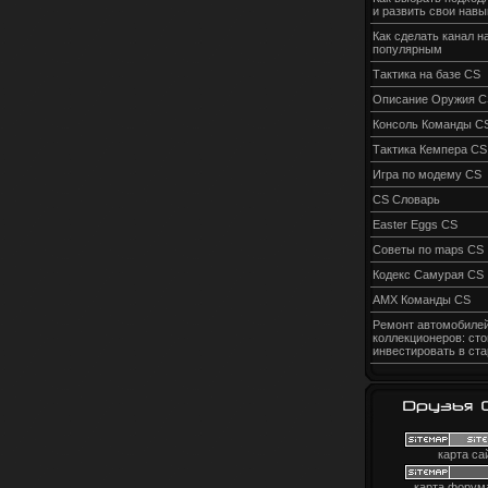
и развить свои навы
Как сделать канал н
популярным
Тактика на базе CS
Описание Оружия C
Консоль Команды C
Тактика Кемпера CS
Игра по модему CS
CS Словарь
Easter Eggs CS
Советы по maps CS
Кодекс Самурая CS
AMX Команды CS
Ремонт автомобилей
коллекционеров: сто
инвестировать в ст
карта са
карта форум