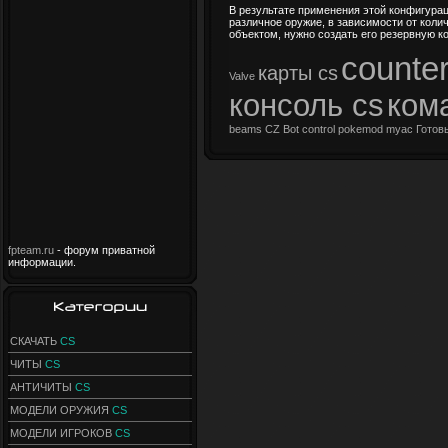
В результате применения этой конфигурац
различное оружие, в зависимости от колич
объектом, нужно создать его резервную к
counter
карты cs
Valve
консоль cs
ком
beams
CZ Bot control
pokemod
myac
Готов
fpteam.ru
- форум приватной
информации.
СКАЧАТЬ
CS
ЧИТЫ
CS
АНТИЧИТЫ
CS
МОДЕЛИ ОРУЖИЯ
CS
МОДЕЛИ ИГРОКОВ
CS