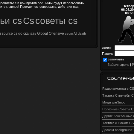
равляться в бой против вас. Боты будут использовать
Четвер
ните главное! Прежде чем совершать, действия над
06.08.2
09:53
ьи cs
Cs
советы cs
ы
source
cs go
скачать
Global Offensive
csdm
All death
Логин:
Пароль:
запомнить
Забыл пароль
|
Р
Радио команды в CS
Тактика Стрельбы 
Моды war3mod
Полезные Советы C
Другие Консольные
Тактика с Ножом CS
Делаем background