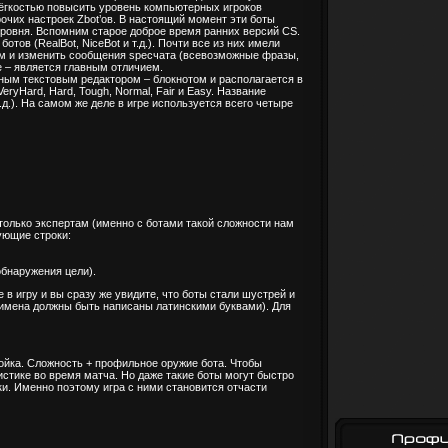
 лёгкостью повысить уровень компьютерных игроков
очих настроек Zbot’ов. В настоящий момент эти боты
о уровня. Вспомним старое доброе время ранних версий CS.
тов (RealBot, NiceBot и т.д.). Почти все из них имели
ам и изменить сообщения specчата (всевозможные фразы,
e – является главным отличием.
чным текстовым редактором – блокнотом и располагается в
VeryHard, Hard, Tough, Normal, Fair и Easy. Название
.д.). На самом же деле в игре используется всего четыре
только экспертам (именно с ботами такой сложности нам
ующие строки:
обнаружения цели).
в игру и вы сразу же увидите, что боты стали шустрей и
(имена должны быть написаны латинскими буквами). Для
ойка. Сложность + профильное оружие бота. Чтобы
тистике во время матча. Но даже такие боты могут быстро
ки. Именно поэтому игра с ними становится отчасти