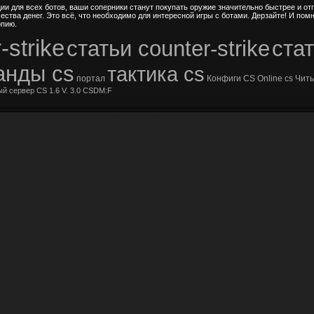
ии для всех ботов, ваши соперники станут покупать оружие значительно быстрее и отп
ества денег. Это всё, что необходимо для интересной игры с ботами. Дерзайте! И пом
опию.
-strike
статьи counter-strike
стат
анды cs
тактика cs
портал
Конфиги
CS Online
сs
Чит
ый сервер CS 1.6 V. 3.0 CSDM:F